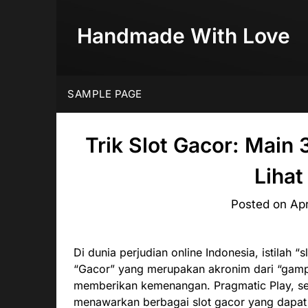
Skip
to
Handmade With Love
content
SAMPLE PAGE
Trik Slot Gacor: Main 
Lihat
Posted on
Apr
Di dunia perjudian online Indonesia, istilah 
“Gacor” yang merupakan akronim dari “gamp
memberikan kemenangan.
Pragmatic Play, 
menawarkan berbagai slot gacor yang dapa