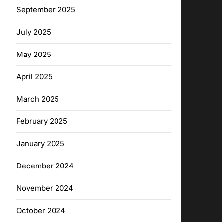
September 2025
July 2025
May 2025
April 2025
March 2025
February 2025
January 2025
December 2024
November 2024
October 2024