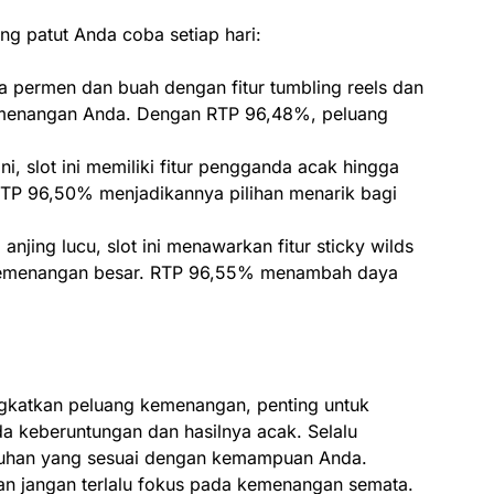
ang patut Anda coba setiap hari:
 permen dan buah dengan fitur tumbling reels dan
menangan Anda. Dengan RTP 96,48%, peluang
i, slot ini memiliki fitur pengganda acak hingga
RTP 96,50% menjadikannya pilihan menarik bagi
njing lucu, slot ini menawarkan fitur sticky wilds
 kemenangan besar. RTP 96,55% menambah daya
ngkatkan peluang kemenangan, penting untuk
da keberuntungan dan hasilnya acak.
Selalu
aruhan yang sesuai dengan kemampuan Anda.
an jangan terlalu fokus pada kemenangan semata.