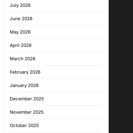
July 2026
June 2026
May 2026
April 2026
March 2026
February 2026
January 2026
December 2025
November 2025
October 2025