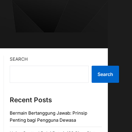
SEARCH
Search
Recent Posts
Bermain Bertanggung Jawab: Prinsip
Penting bagi Pengguna Dewasa