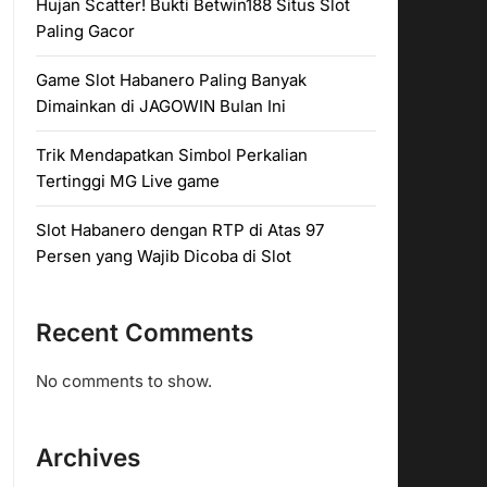
Hujan Scatter! Bukti Betwin188 Situs Slot
Paling Gacor
Game Slot Habanero Paling Banyak
Dimainkan di JAGOWIN Bulan Ini
Trik Mendapatkan Simbol Perkalian
Tertinggi MG Live game
Slot Habanero dengan RTP di Atas 97
Persen yang Wajib Dicoba di Slot
Recent Comments
No comments to show.
Archives