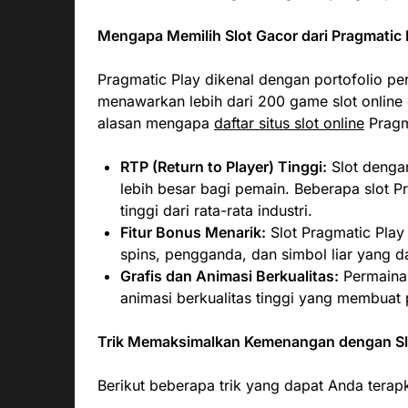
Mengapa Memilih Slot Gacor dari Pragmatic 
Pragmatic Play dikenal dengan portofolio pe
menawarkan lebih dari 200 game slot online 
alasan mengapa
daftar situs slot online
Pragma
RTP (Return to Player) Tinggi:
Slot denga
lebih besar bagi pemain.
Beberapa slot P
tinggi dari rata-rata industri.
Fitur Bonus Menarik:
Slot Pragmatic Play 
spins, pengganda, dan simbol liar yang
Grafis dan Animasi Berkualitas:
Permaina
animasi berkualitas tinggi yang membua
Trik Memaksimalkan Kemenangan dengan Sl
Berikut beberapa trik yang dapat Anda terapk