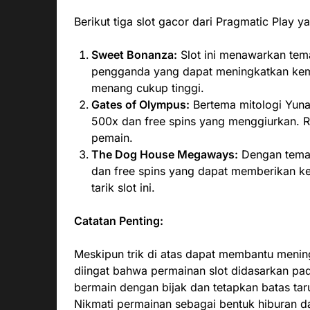
Berikut tiga slot gacor dari Pragmatic Play y
Sweet Bonanza:
Slot ini menawarkan tema
pengganda yang dapat meningkatkan ke
menang cukup tinggi.
Gates of Olympus:
Bertema mitologi Yunan
500x dan free spins yang menggiurkan. 
pemain.
The Dog House Megaways:
Dengan tema a
dan free spins yang dapat memberikan
tarik slot ini.
Catatan Penting:
Meskipun trik di atas dapat membantu meni
diingat bahwa permainan slot didasarkan pa
bermain dengan bijak dan tetapkan batas t
Nikmati permainan sebagai bentuk hiburan d