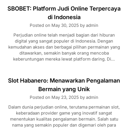
SBOBET: Platform Judi Online Terpercaya
di Indonesia
Posted on
May 30, 2025
by
admin
Perjudian online telah menjadi bagian dari hiburan
digital yang sangat populer di Indonesia. Dengan
kemudahan akses dan berbagai pilihan permainan yang
ditawarkan, semakin banyak orang mencoba
keberuntungan mereka lewat platform daring. Di…
Slot Habanero: Menawarkan Pengalaman
Bermain yang Unik
Posted on
May 23, 2025
by
admin
Dalam dunia perjudian online, terutama permainan slot,
keberadaan provider game yang inovatif sangat
menentukan kualitas pengalaman bermain. Salah satu
nama yang semakin populer dan digemari oleh para