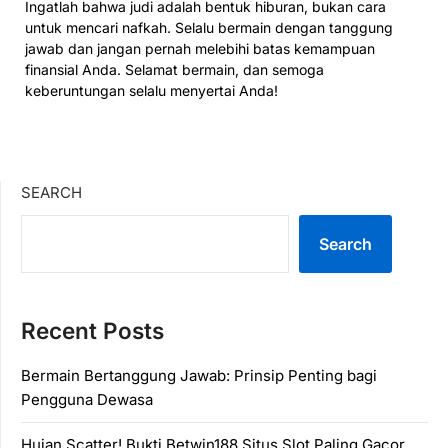
Ingatlah bahwa judi adalah bentuk hiburan, bukan cara
untuk mencari nafkah. Selalu bermain dengan tanggung
jawab dan jangan pernah melebihi batas kemampuan
finansial Anda. Selamat bermain, dan semoga
keberuntungan selalu menyertai Anda!
SEARCH
Search
Recent Posts
Bermain Bertanggung Jawab: Prinsip Penting bagi
Pengguna Dewasa
Hujan Scatter! Bukti Betwin188 Situs Slot Paling Gacor