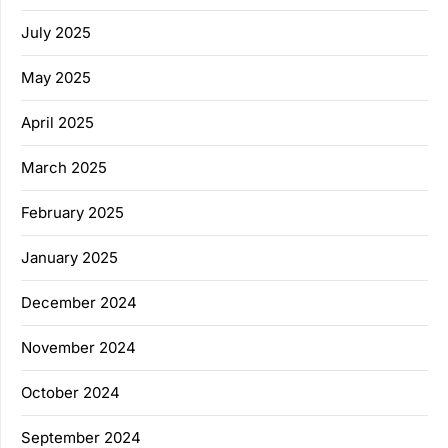
July 2025
May 2025
April 2025
March 2025
February 2025
January 2025
December 2024
November 2024
October 2024
September 2024