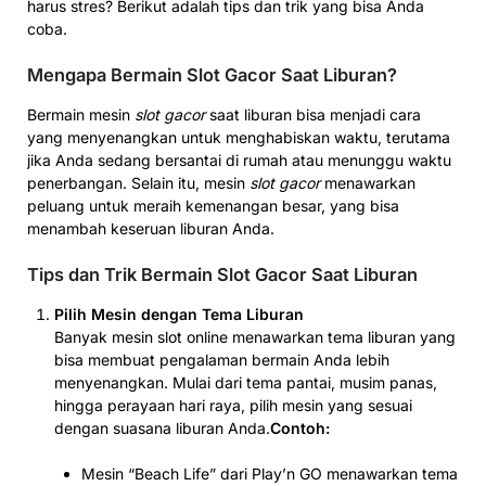
harus stres? Berikut adalah tips dan trik yang bisa Anda
coba.
Mengapa Bermain Slot Gacor Saat Liburan?
Bermain mesin
slot gacor
saat liburan bisa menjadi cara
yang menyenangkan untuk menghabiskan waktu, terutama
jika Anda sedang bersantai di rumah atau menunggu waktu
penerbangan. Selain itu, mesin
slot gacor
menawarkan
peluang untuk meraih kemenangan besar, yang bisa
menambah keseruan liburan Anda.
Tips dan Trik Bermain Slot Gacor Saat Liburan
Pilih Mesin dengan Tema Liburan
Banyak mesin slot online menawarkan tema liburan yang
bisa membuat pengalaman bermain Anda lebih
menyenangkan. Mulai dari tema pantai, musim panas,
hingga perayaan hari raya, pilih mesin yang sesuai
dengan suasana liburan Anda.
Contoh:
Mesin “Beach Life” dari Play’n GO menawarkan tema