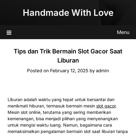
Skip
Handmade With Love
to
content
Menu
Tips dan Trik Bermain Slot Gacor Saat
Liburan
Posted on
February 12, 2025
by
admin
Liburan adalah waktu yang tepat untuk bersantai dan
menikmati hiburan, termasuk bermain mesin
slot gacor
.
Mesin slot online, terutama yang sering memberikan
kemenangan, bisa menjadi pilihan yang menyenangkan
untuk mengisi waktu luang. Namun, bagaimana cara
memaksimalkan pengalaman bermain slot saat liburan tanpa