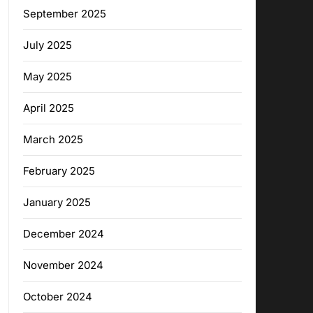
September 2025
July 2025
May 2025
April 2025
March 2025
February 2025
January 2025
December 2024
November 2024
October 2024