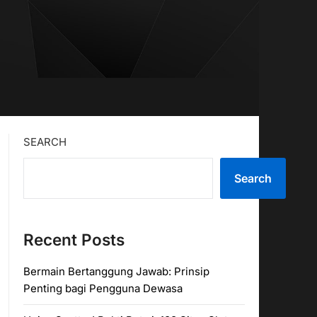
SEARCH
Search
Recent Posts
Bermain Bertanggung Jawab: Prinsip
Penting bagi Pengguna Dewasa