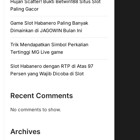
Hujan Scatter! Bukti Betwin188 Situs Slot
Paling Gacor
Game Slot Habanero Paling Banyak
Dimainkan di JAGOWIN Bulan Ini
Trik Mendapatkan Simbol Perkalian
Tertinggi MG Live game
Slot Habanero dengan RTP di Atas 97
Persen yang Wajib Dicoba di Slot
Recent Comments
No comments to show.
Archives