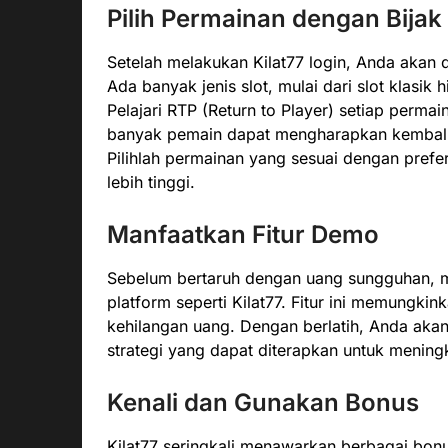
Pilih Permainan dengan Bijak
Setelah melakukan Kilat77 login, Anda akan 
Ada banyak jenis slot, mulai dari slot klasi
Pelajari RTP (Return to Player) setiap perma
banyak pemain dapat mengharapkan kembali 
Pilihlah permainan yang sesuai dengan pref
lebih tinggi.
Manfaatkan Fitur Demo
Sebelum bertaruh dengan uang sungguhan, man
platform seperti Kilat77. Fitur ini memungk
kehilangan uang. Dengan berlatih, Anda akan
strategi yang dapat diterapkan untuk menin
Kenali dan Gunakan Bonus
Kilat77 seringkali menawarkan berbagai bon