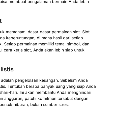
ng bisa membuat pengalaman bermain Anda lebih
t
ntuk memahami dasar-dasar permainan slot. Slot
a keberuntungan, di mana hasil dari setiap
k. Setiap permainan memiliki tema, simbol, dan
 cara kerja slot, Anda akan lebih siap untuk
istis
an adalah pengelolaan keuangan. Sebelum Anda
stis. Tentukan berapa banyak uang yang siap Anda
hari-hari. Ini akan membantu Anda menghindari
kan anggaran, patuhi komitmen tersebut dengan
i bentuk hiburan, bukan sumber stres.