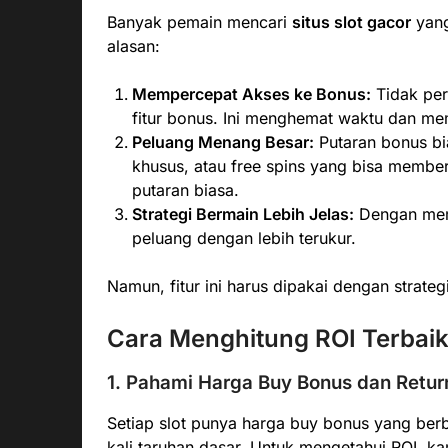
Banyak pemain mencari
situs slot gacor
yang
alasan:
Mempercepat Akses ke Bonus:
Tidak per
fitur bonus. Ini menghemat waktu dan mem
Peluang Menang Besar:
Putaran bonus bi
khusus, atau free spins yang bisa membe
putaran biasa.
Strategi Bermain Lebih Jelas:
Dengan mem
peluang dengan lebih terukur.
Namun, fitur ini harus dipakai dengan strate
Cara Menghitung ROI Terbai
1. Pahami Harga Buy Bonus dan Retur
Setiap slot punya harga buy bonus yang ber
kali taruhan dasar. Untuk mengetahui ROI, ka