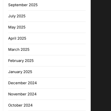
September 2025
July 2025
May 2025
April 2025
March 2025
February 2025
January 2025
December 2024
November 2024
October 2024