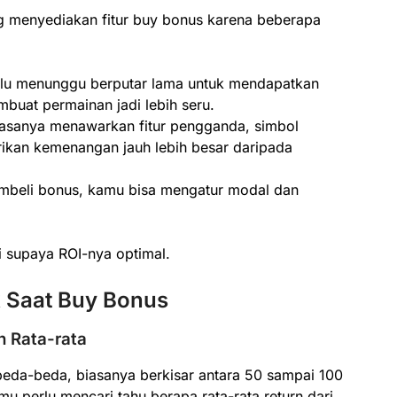
 menyediakan fitur buy bonus karena beberapa
lu menunggu berputar lama untuk mendapatkan
buat permainan jadi lebih seru.
asanya menawarkan fitur pengganda, simbol
rikan kemenangan jauh lebih besar daripada
beli bonus, kamu bisa mengatur modal dan
gi supaya ROI-nya optimal.
k Saat Buy Bonus
n Rata-rata
beda-beda, biasanya berkisar antara 50 sampai 100
mu perlu mencari tahu berapa rata-rata return dari