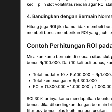
kecil, pilih slot volatilitas rendah agar ROI stab
4. Bandingkan dengan Bermain Norma
Hitung juga ROI jika kamu tidak membeli bon
membeli bonus memberikan ROI yang jauh lebi
Contoh Perhitungan ROI pada
Misalkan kamu bermain di sebuah
situs slot
bonus Rp100.000. Dari 10 kali beli bonus, 
Total modal = 10 × Rp100.000 = Rp1.000
Total kemenangan = Rp1.300.000
ROI = (1.300.000 – 1.000.000) / 1.000.
ROI 30% artinya kamu mendapatkan keuntung
bonus. Jika dibandingkan dengan bermain b
fitur buy bonus jelas lebih menguntungkan.