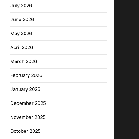
July 2026
June 2026
May 2026
April 2026
March 2026
February 2026
January 2026
December 2025
November 2025
October 2025