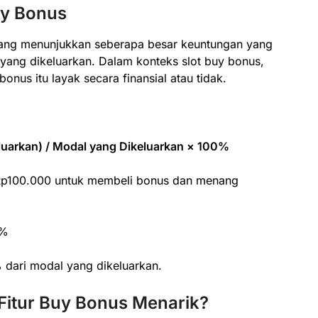
uy Bonus
 yang menunjukkan seberapa besar keuntungan yang
ang dikeluarkan. Dalam konteks slot buy bonus,
us itu layak secara finansial atau tidak.
luarkan) / Modal yang Dikeluarkan × 100%
Rp100.000 untuk membeli bonus dan menang
0%
dari modal yang dikeluarkan.
Fitur Buy Bonus Menarik?