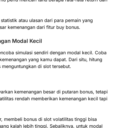
tatistik atau ulasan dari para pemain yang
ar kemenangan dari fitur buy bonus.
ngan Modal Kecil
 mencoba simulasi sendiri dengan modal kecil. Coba
al kemenangan yang kamu dapat. Dari situ, hitung
 menguntungkan di slot tersebut.
awarkan kemenangan besar di putaran bonus, tetapi
tilitas rendah memberikan kemenangan kecil tapi
membeli bonus di slot volatilitas tinggi bisa
ng kalah lebih tinggi. Sebaliknya, untuk modal