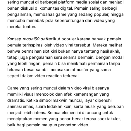
sering muncul di berbagai platform media sosial dan menjadi
bahan diskusi di komunitas digital. Pemain saling berbagi
pengalaman, membahas game yang sedang populer, hingga
mencoba menebak pola keberuntungan dari video yang
mereka tonton.
Konsep
modal50 daftar
ikut populer karena banyak pemain
pemula terinspirasi oleh video viral tersebut. Mereka melihat
bahwa permainan slot kini bukan hanya tentang hasil akhir,
tetapi juga pengalaman seru selama bermain. Dengan modal
yang lebih ringan, pemain bisa menikmati permainan tanpa
tekanan besar sambil merasakan atmosfer yang sama
seperti dalam video reaction terkenal.
Game yang sering muncul dalam video viral biasanya
memiliki visual mencolok dan efek kemenangan yang
dramatis. Ketika simbol maxwin muncul, layar dipenuhi
animasi emas, suara ledakan koin, serta musik yang berubah
menjadi lebih intens. Semua elemen ini dirancang untuk
menciptakan momen yang benar-benar terasa spektakuler,
baik bagi pemain maupun penonton video.