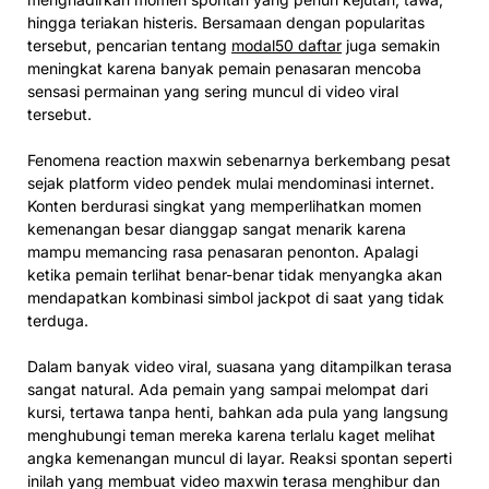
hingga teriakan histeris. Bersamaan dengan popularitas
tersebut, pencarian tentang
modal50 daftar
juga semakin
meningkat karena banyak pemain penasaran mencoba
sensasi permainan yang sering muncul di video viral
tersebut.
Fenomena reaction maxwin sebenarnya berkembang pesat
sejak platform video pendek mulai mendominasi internet.
Konten berdurasi singkat yang memperlihatkan momen
kemenangan besar dianggap sangat menarik karena
mampu memancing rasa penasaran penonton. Apalagi
ketika pemain terlihat benar-benar tidak menyangka akan
mendapatkan kombinasi simbol jackpot di saat yang tidak
terduga.
Dalam banyak video viral, suasana yang ditampilkan terasa
sangat natural. Ada pemain yang sampai melompat dari
kursi, tertawa tanpa henti, bahkan ada pula yang langsung
menghubungi teman mereka karena terlalu kaget melihat
angka kemenangan muncul di layar. Reaksi spontan seperti
inilah yang membuat video maxwin terasa menghibur dan