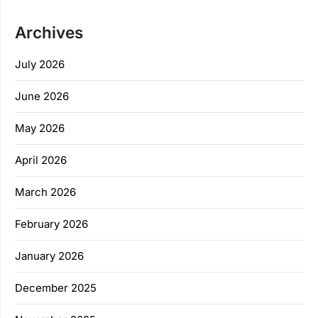
Archives
July 2026
June 2026
May 2026
April 2026
March 2026
February 2026
January 2026
December 2025