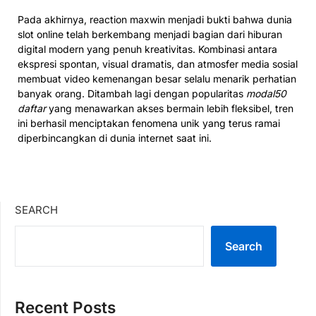
Pada akhirnya, reaction maxwin menjadi bukti bahwa dunia
slot online telah berkembang menjadi bagian dari hiburan
digital modern yang penuh kreativitas. Kombinasi antara
ekspresi spontan, visual dramatis, dan atmosfer media sosial
membuat video kemenangan besar selalu menarik perhatian
banyak orang. Ditambah lagi dengan popularitas
modal50
daftar
yang menawarkan akses bermain lebih fleksibel, tren
ini berhasil menciptakan fenomena unik yang terus ramai
diperbincangkan di dunia internet saat ini.
SEARCH
Search
Recent Posts