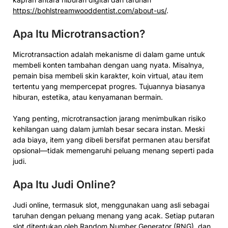
https://bohlstreamwooddentist.com/about-us/
.
Apa Itu Microtransaction?
Microtransaction adalah mekanisme di dalam game untuk
membeli konten tambahan dengan uang nyata. Misalnya,
pemain bisa membeli skin karakter, koin virtual, atau item
tertentu yang mempercepat progres. Tujuannya biasanya
hiburan, estetika, atau kenyamanan bermain.
Yang penting, microtransaction jarang menimbulkan risiko
kehilangan uang dalam jumlah besar secara instan. Meski
ada biaya, item yang dibeli bersifat permanen atau bersifat
opsional—tidak memengaruhi peluang menang seperti pada
judi.
Apa Itu Judi Online?
Judi online, termasuk slot, menggunakan uang asli sebagai
taruhan dengan peluang menang yang acak. Setiap putaran
slot ditentukan oleh Random Number Generator (RNG), dan