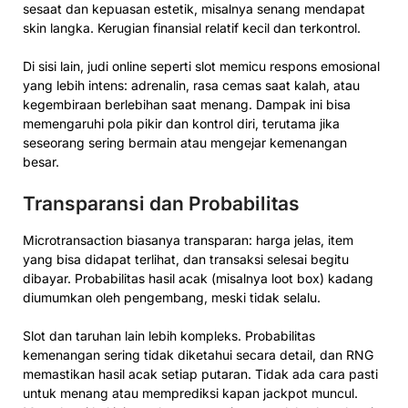
sesaat dan kepuasan estetik, misalnya senang mendapat
skin langka. Kerugian finansial relatif kecil dan terkontrol.
Di sisi lain, judi online seperti slot memicu respons emosional
yang lebih intens: adrenalin, rasa cemas saat kalah, atau
kegembiraan berlebihan saat menang. Dampak ini bisa
memengaruhi pola pikir dan kontrol diri, terutama jika
seseorang sering bermain atau mengejar kemenangan
besar.
Transparansi dan Probabilitas
Microtransaction biasanya transparan: harga jelas, item
yang bisa didapat terlihat, dan transaksi selesai begitu
dibayar. Probabilitas hasil acak (misalnya loot box) kadang
diumumkan oleh pengembang, meski tidak selalu.
Slot dan taruhan lain lebih kompleks. Probabilitas
kemenangan sering tidak diketahui secara detail, dan RNG
memastikan hasil acak setiap putaran. Tidak ada cara pasti
untuk menang atau memprediksi kapan jackpot muncul.