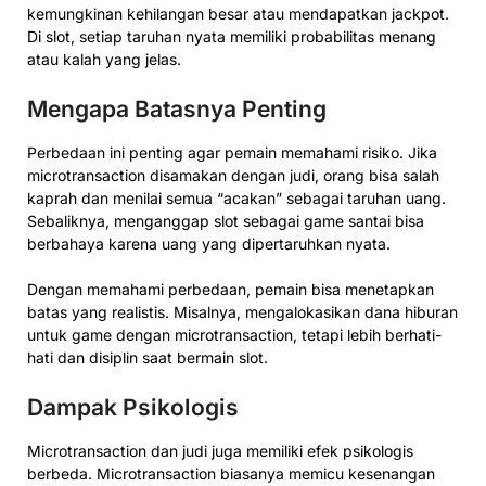
kemungkinan kehilangan besar atau mendapatkan jackpot.
Di slot, setiap taruhan nyata memiliki probabilitas menang
atau kalah yang jelas.
Mengapa Batasnya Penting
Perbedaan ini penting agar pemain memahami risiko. Jika
microtransaction disamakan dengan judi, orang bisa salah
kaprah dan menilai semua “acakan” sebagai taruhan uang.
Sebaliknya, menganggap slot sebagai game santai bisa
berbahaya karena uang yang dipertaruhkan nyata.
Dengan memahami perbedaan, pemain bisa menetapkan
batas yang realistis. Misalnya, mengalokasikan dana hiburan
untuk game dengan microtransaction, tetapi lebih berhati-
hati dan disiplin saat bermain slot.
Dampak Psikologis
Microtransaction dan judi juga memiliki efek psikologis
berbeda. Microtransaction biasanya memicu kesenangan