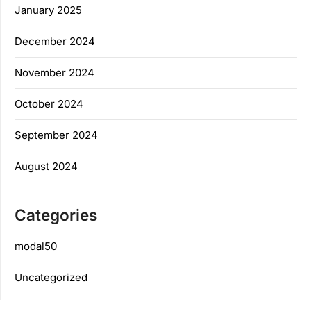
January 2025
December 2024
November 2024
October 2024
September 2024
August 2024
Categories
modal50
Uncategorized