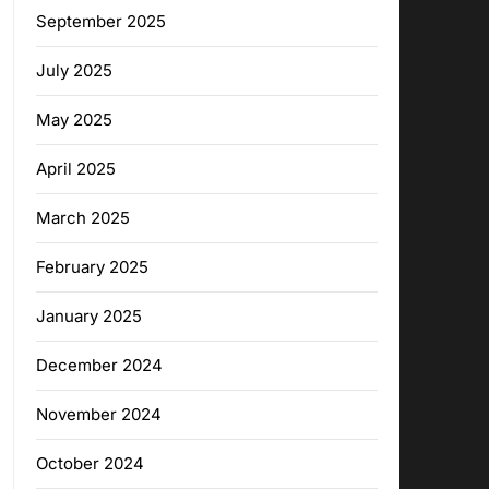
September 2025
July 2025
May 2025
April 2025
March 2025
February 2025
January 2025
December 2024
November 2024
October 2024