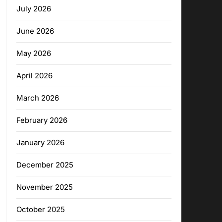
July 2026
June 2026
May 2026
April 2026
March 2026
February 2026
January 2026
December 2025
November 2025
October 2025