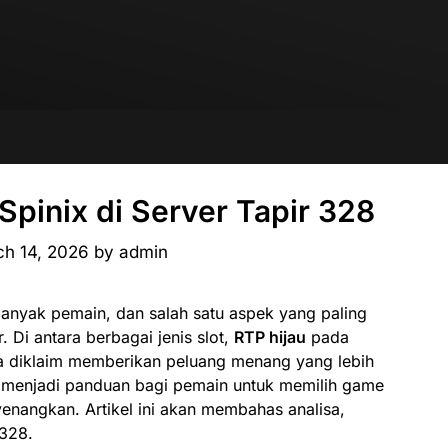
 Spinix di Server Tapir 328
ch 14, 2026
by
admin
i banyak pemain, dan salah satu aspek yang paling
. Di antara berbagai jenis slot,
RTP hijau
pada
na diklaim memberikan peluang menang yang lebih
isa menjadi panduan bagi pemain untuk memilih game
nangkan. Artikel ini akan membahas analisa,
 328.