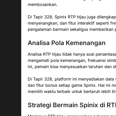
membosankan.
Di Tapir 328, Spinix RTP hijau juga dilengka
menyenangkan, dan fitur interaktif seperti f
pengalaman bermain sekaligus memberikan 
Analisa Pola Kemenangan
Analisa RTP hijau tidak hanya soal persent
mengamati pola kemenangan, frekuensi simb
ini, pemain bisa menyesuaikan taruhan dan 
Di Tapir 328, platform ini menyediakan data
dan fitur bonus setiap game Spinix. Hal in
memilih waktu terbaik untuk bertaruh lebih t
Strategi Bermain Spinix di RT