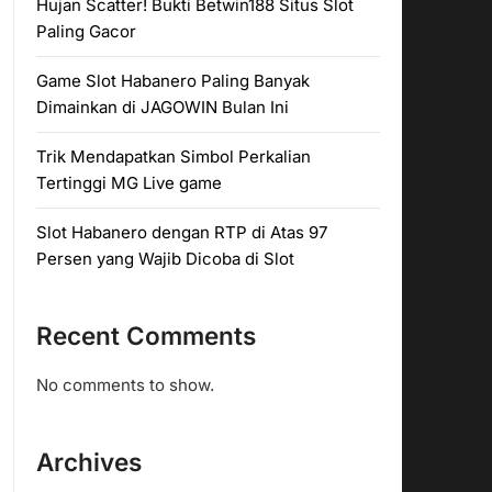
Hujan Scatter! Bukti Betwin188 Situs Slot
Paling Gacor
Game Slot Habanero Paling Banyak
Dimainkan di JAGOWIN Bulan Ini
Trik Mendapatkan Simbol Perkalian
Tertinggi MG Live game
Slot Habanero dengan RTP di Atas 97
Persen yang Wajib Dicoba di Slot
Recent Comments
No comments to show.
Archives